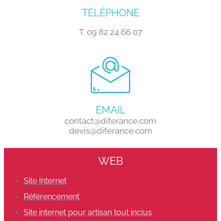
TÉLÉPHONE
T. 09 82 24 66 07
EMAIL
contact@diferance.com
devis@diferance.com
WEB
Site Internet
Référencement
Site internet pour artisan tout inclus