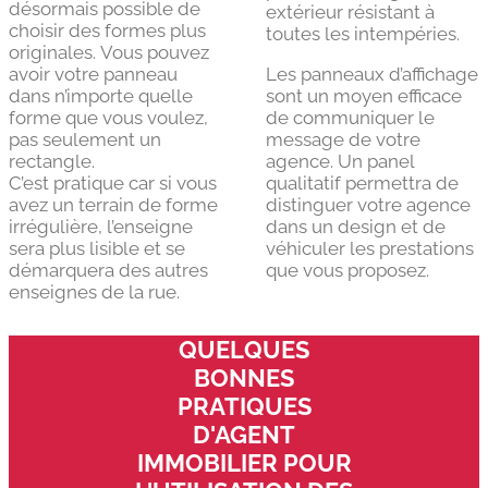
désormais possible de
extérieur résistant à
choisir des formes plus
toutes les intempéries.
originales. Vous pouvez
avoir votre panneau
Les panneaux d’affichage
dans n’importe quelle
sont un moyen efficace
forme que vous voulez,
de communiquer le
pas seulement un
message de votre
rectangle.
agence. Un panel
C’est pratique car si vous
qualitatif permettra de
avez un terrain de forme
distinguer votre agence
irrégulière, l’enseigne
dans un design et de
sera plus lisible et se
véhiculer les prestations
démarquera des autres
que vous proposez.
enseignes de la rue.
QUELQUES
BONNES
PRATIQUES
D'AGENT
IMMOBILIER POUR